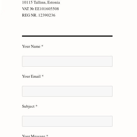
10115 Tallinn, Estonia
VAT № ЕЕ101605508
REG NR. 12390236
Your Name *
Your Email *
Subject *
Your Message *