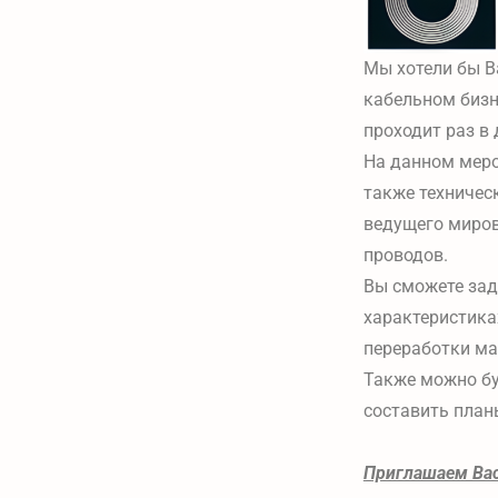
Мы хотели бы В
кабельном бизне
проходит раз в 
На данном меро
также техничес
ведущего миров
проводов.
Вы сможете зада
характеристика
переработки ма
Также можно бу
составить план
Приглашаем Вас 