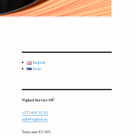
English
Eesti
Viplast Service OÜ
+372 655 32 52
info@viplast.ee
Tartu mnt 83-305,